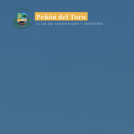
Saltar
al
Peñón del Toro
contenido
CLUB DE SENDERISMO Y MONTAÑA