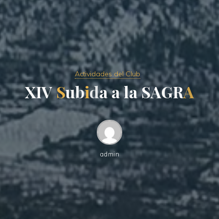
Actividades del Club
X
I
V
S
u
b
i
d
a
a
l
a
S
A
G
R
A
admin