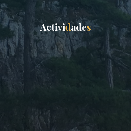
A
c
t
i
v
i
d
a
d
e
s