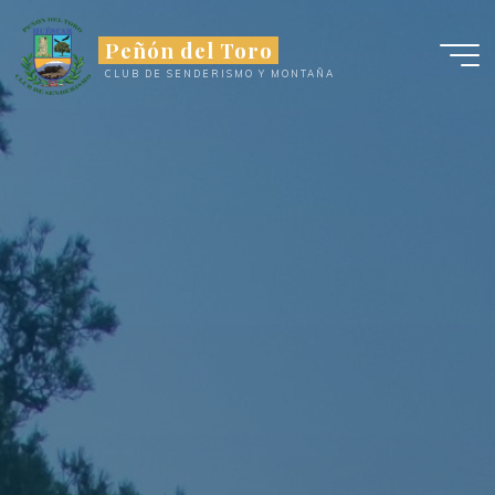
Saltar
al
Peñón del Toro
contenido
CLUB DE SENDERISMO Y MONTAÑA