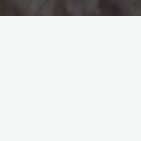
Estimados/as socios/as.
Este año volvemos a retomar el programa previsto
para el día 7, 8 y 9 de octubre: FIN DE SEMANA EN CAZORLA
“BERREA DEL VENADO”, que este club ha realizado para
disfrute de todos/as. Hemos ampliado la oferta y cambiado
algunas rutas tradicionales como la del rio Borosa, por otras
de igual belleza pero menos cañeras, para aquellos/as que
queráis pasar unos días conociendo este entorno, por motivos
de alojamiento y de las ofertas de las actividades este año
nos alojaremos en otros apartamentos en los cuales el precio
ha variado con respecto al año pasado. El formato de la
actividad, es el siguiente: