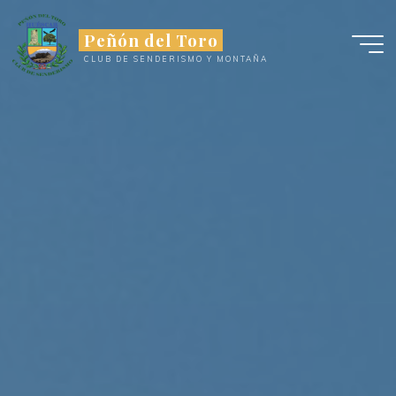
Saltar
al
Peñón del Toro
contenido
CLUB DE SENDERISMO Y MONTAÑA