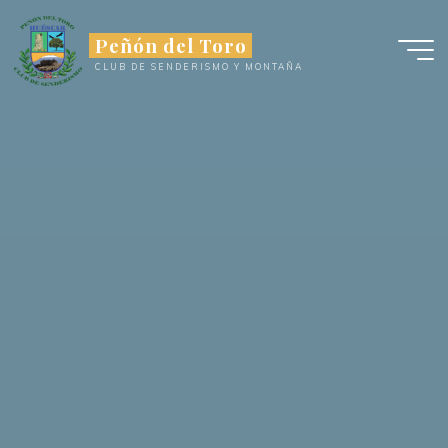
Saltar
al
Peñón del Toro
contenido
CLUB DE SENDERISMO Y MONTAÑA