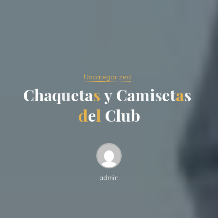
Uncategorized
C
h
a
q
u
e
t
a
s
y
C
a
m
i
s
e
t
a
s
d
e
l
C
l
u
b
admin